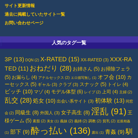
サイト更新情報
過去に掲載していたサイト一覧
お問い合わせページ
人気のタグ一覧
X-RATED
(15)
3P
(13)
XXX-RA
XX-RATED
(3)
DQN
(2)
おねだり
(28)
TED
(11)
お姉さん
(5)
お掃除フェラ
オフ会
(10)
(5)
カ
お漏らし
(4)
アナルセックス
(2)
エロ描写無し
(1)
ーセックス
(5)
スナック
(5)
トイレ
(4)
ギャル
(3)
クラブ
(3)
ビッチ
(10)
モデル体型
(6)
マゾ
(4)
上司
(4)
レイプ
(2)
主婦
(2)
乱交
(28)
初体験
(13)
処女
(10)
出会い系サイト
(3)
同窓
淫乱
(91)
同級生
(8)
女子高生
(8)
王
外国人
(3)
会
(2)
様ゲーム
(5)
素股
(2)
義妹
(2)
義姉
(2)
調教
(2)
貧乳
(2)
美女
(1)
近親相姦
酔っ払い
(136)
馴
部下
(9)
青姦
(9)
(1)
露出
(1)