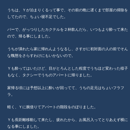
うちは、Ｙが泊まりくるって事で、その前の晩に遅くまで部屋の掃除を
してたので、ちょい寝不足でした。
バーで、がっつりしたカクテルを２杯飲んだら、いつもより酔って来た
ので、帰る事にしました。
うちが潰れたら家に帰れんようなるし、さすがに初対面の人の前でそん
な醜態をさらすわけにもいかないので。
Ｙも酔ってはいたけど、目がとろんとした程度でうちほど変わった様子
もなく、タクシーでうちのアパートに帰りました。
家帰る頃には予想以上に酔いが回ってて、うちの足元はちょいフラフ
ラ。
軽く、Ｙに腕借りてアパートの階段をのぼりました。
Ｙも長距離移動して来たし、疲れたから、お風呂入ってとりあえず横に
なる事にしました。