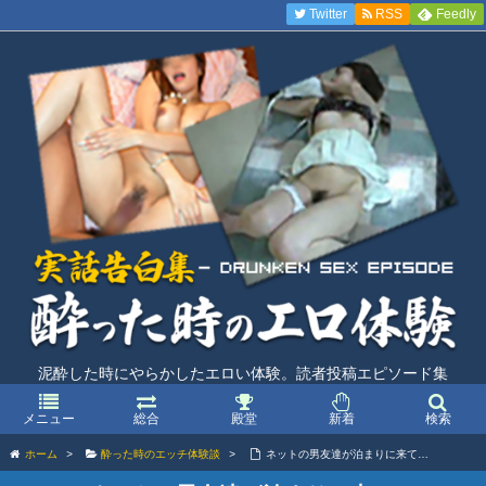
Twitter
RSS
Feedly
泥酔した時にやらかしたエロい体験。読者投稿エピソード集
メニュー
総合
殿堂
新着
検索
ホーム
>
酔った時のエッチ体験談
>
ネットの男友達が泊まりに来て…