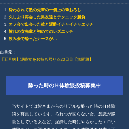
酔わされて塾の先輩の一個上の筆おろし
久しぶり再会した男友達とテクニック勝負
オフ会で出会った彼と泥酔イチャイチャエッチ
憧れの女先輩と初めてのレズエッチ
飲み会で酔ったナースが…
出典元：
【五月病】泥酔女をお持ち帰り☆20日目【無問題】
酔った時のＨ体験談投稿募集中
当サイトでは皆さまからのリアルな酔った時のＨ体験
談を募集しています。ろれつが回らない女、意識が朦
朧としている女など、泥酔した時にやらかしたエロい