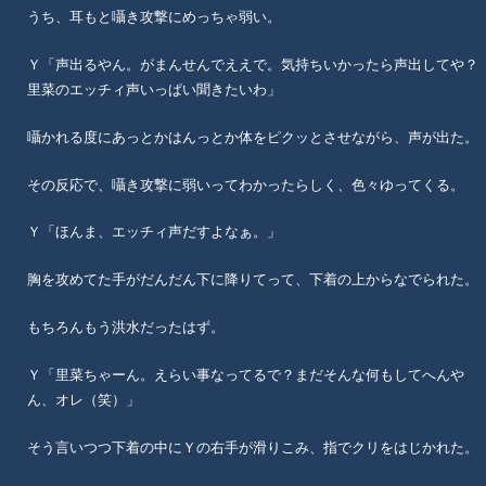
うち、耳もと囁き攻撃にめっちゃ弱い。
Ｙ「声出るやん。がまんせんでええで。気持ちいかったら声出してや？
里菜のエッチィ声いっぱい聞きたいわ」
囁かれる度にあっとかはんっとか体をピクッとさせながら、声が出た。
その反応で、囁き攻撃に弱いってわかったらしく、色々ゆってくる。
Ｙ「ほんま、エッチィ声だすよなぁ。」
胸を攻めてた手がだんだん下に降りてって、下着の上からなでられた。
もちろんもう洪水だったはず。
Ｙ「里菜ちゃーん。えらい事なってるで？まだそんな何もしてへんや
ん、オレ（笑）」
そう言いつつ下着の中にＹの右手が滑りこみ、指でクリをはじかれた。