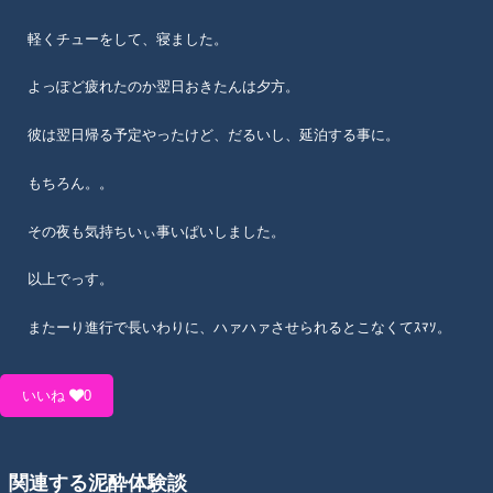
軽くチューをして、寝ました。
よっぽど疲れたのか翌日おきたんは夕方。
彼は翌日帰る予定やったけど、だるいし、延泊する事に。
もちろん。。
その夜も気持ちいぃ事いぱいしました。
以上でっす。
またーり進行で長いわりに、ハァハァさせられるとこなくてｽﾏｿ。
いいね
0
関連する泥酔体験談