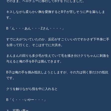
そのまま、ベロチューに移行してB子を下にしました。
キスしながら柔らかい胸を愛撫するとB子が苦しそうに声を漏らしま
す。
B「ん・・・あん・・・Zさん・・・・」
すでに火がついていたのか、反応がすごくいいのですかさず下半身に手
を持って行くと、そこはすでに大洪水。
まんまんの回りも多少毛が生えていて毛を掻き分けクリちゃんに刺激を
与えると俺の手をB子は掴んできます。
B子は俺の手を掴み抵抗しようとしますが、その力は弱く形だけの抵抗
です。
クリを触りながら指を中に入れると
B「く・・・いやー・・・」
と、可愛い声ｗ