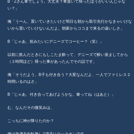
B「Zさん車でしょう。大丈夫？車置いて帰ったほうがいいんじゃな
い？」
俺「うーん、置いていきたいけど明日も朝から取引先行かなきゃいけな
いから置いていけないんだよ。朝家からココまで来るの遠いしさ」
B「じゃあ、前みたいにデニーズでコーヒー？（笑）」
以前に飲んだときにもしこたま酔って、デニーズで酔い覚ましてから
（２時間ほど）帰った事があったんでその話です。
俺「そうだよう。B子も付き合う？大変なんだよ、一人でファミレス２
時間いるのはさ」
B「じゃあ、付き合ってあげようかな。奢ってね（はあと）」
む、なんだその微笑みは。
こっちに神が降りたのか？
俺は急遽方向転換してB子にロックオンです。