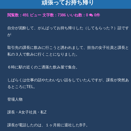
頑張ってお持ち帰り
閲覧数：491 ビュー
文字数：7386
いいね数：
0
0件
自分が泥酔して、がんばってお持ち帰りした（してもらった？）話です
が
取引先の課長に飲みに行こうと誘われまして、担当の女子社員と課長と
私の３人で飲みに行くことになりました。
６時に駅の近くのこ洒落た飲み屋で集合。
しばらくは仕事の話やたわいない話をしていたんですが、課長が突然あ
るところにTEL。
登場人物
課長・A女子社員・私Z
課長が電話したのは、１ヶ月前に退社したB子。