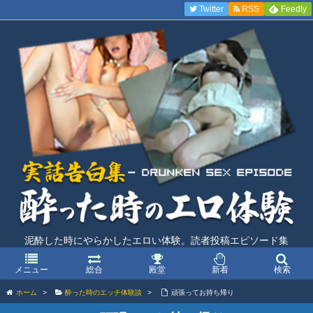
Twitter
RSS
Feedly
泥酔した時にやらかしたエロい体験。読者投稿エピソード集
メニュー
総合
殿堂
新着
検索
ホーム
>
酔った時のエッチ体験談
>
頑張ってお持ち帰り