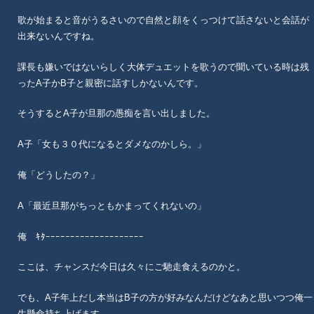
歌が始まると音がうるさいので自然と顔をくっつけて話さないと会話が
出来ないんですね。
課長も嫌いではないらしく大体デュエットを歌うので聞いている時は残
ったA子かB子と親密に話すしかないんです。
そうするとA子が旦那の愚痴を言い出しました。
A子「女も３０代になるとダメなのかしら。」
俺「どうしたの？」
A「最近旦那がちっともかまってくれないの」
俺 ｷﾀｰｰｰｰｰｰｰｰｰｰｰｰｰｰｰｰｰｰｰｰ
ここは、チャンスだ今日は久々にご馳走食えるのかと。
でも、A子年上だし本当はB子の方が好みなんだけどなあと思いつつ俺一
生懸命持ち上げます。