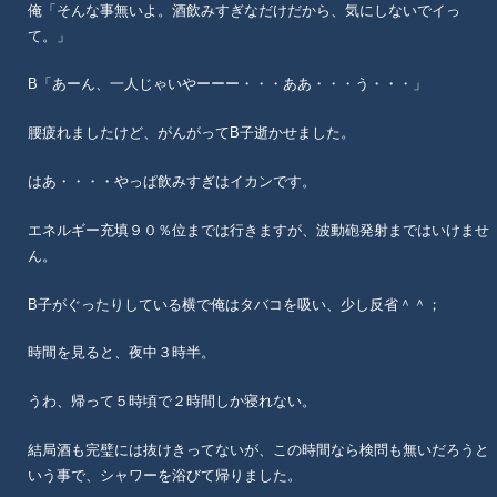
俺「そんな事無いよ。酒飲みすぎなだけだから、気にしないでイっ
て。」
B「あーん、一人じゃいやーーー・・・ああ・・・う・・・」
腰疲れましたけど、がんがってB子逝かせました。
はあ・・・・やっぱ飲みすぎはイカンです。
エネルギー充填９０％位までは行きますが、波動砲発射まではいけませ
ん。
B子がぐったりしている横で俺はタバコを吸い、少し反省＾＾；
時間を見ると、夜中３時半。
うわ、帰って５時頃で２時間しか寝れない。
結局酒も完璧には抜けきってないが、この時間なら検問も無いだろうと
いう事で、シャワーを浴びて帰りました。