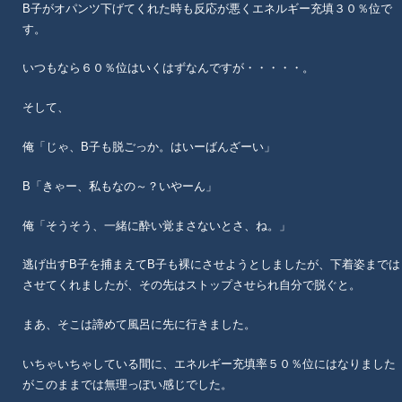
B子がオパンツ下げてくれた時も反応が悪くエネルギー充填３０％位で
す。
いつもなら６０％位はいくはずなんですが・・・・・。
そして、
俺「じゃ、B子も脱ごっか。はいーばんざーい」
B「きゃー、私もなの～？いやーん」
俺「そうそう、一緒に酔い覚まさないとさ、ね。」
逃げ出すB子を捕まえてB子も裸にさせようとしましたが、下着姿までは
させてくれましたが、その先はストップさせられ自分で脱ぐと。
まあ、そこは諦めて風呂に先に行きました。
いちゃいちゃしている間に、エネルギー充填率５０％位にはなりました
がこのままでは無理っぽい感じでした。