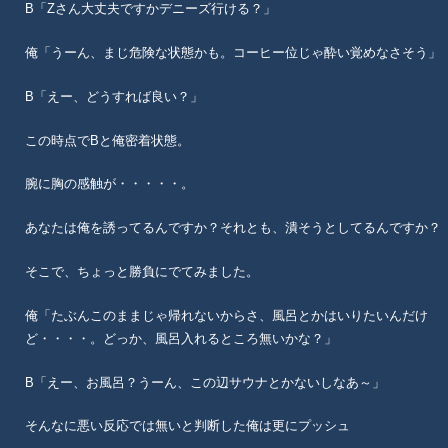
B「Zさん大丈夫ですかデニーズ行ける？」
俺「うーん、まじ危険な状態かも。コーヒー位じゃ酔い覚めなさそう」
B「えー、どうすれば良い？」
この時点でBと俺密着状態。
腕に胸の感触が・・・・・。
あなたは俺を誘ってるんですか？それとも、潰そうとしてるんですか？
そこで、ちょっと勝負にでてみました。
俺「たぶんこのままじゃ帰れないからさ、風呂とかはいりたいんだけ
ど・・・・。どっか、風呂入れるところ無いかな？」
B「えー、お風呂？うーん、この辺サウナとかないしなあ～」
そんなに悪い反応では無いと判断した俺は更にプッシュ