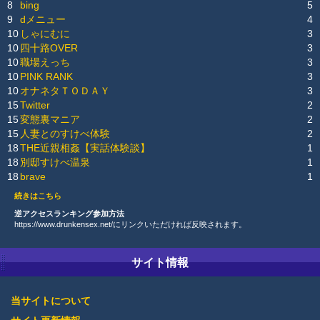
8
bing
5
9
dメニュー
4
10
しゃにむに
3
10
四十路OVER
3
10
職場えっち
3
10
PINK RANK
3
10
オナネタＴＯＤＡＹ
3
15
Twitter
2
15
変態裏マニア
2
15
人妻とのすけべ体験
2
18
THE近親相姦【実話体験談】
1
18
別邸すけべ温泉
1
18
brave
1
続きはこちら
逆アクセスランキング参加方法
https://www.drunkensex.net/にリンクいただければ反映されます。
サイト情報
当サイトについて