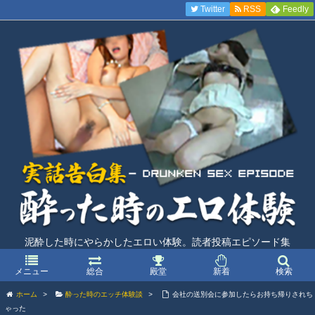
Twitter
RSS
Feedly
泥酔した時にやらかしたエロい体験。読者投稿エピソード集
メニュー
総合
殿堂
新着
検索
ホーム
>
酔った時のエッチ体験談
>
会社の送別会に参加したらお持ち帰りされち
ゃった