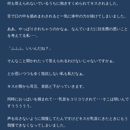
何も答えられないでいるうちに抱きすくめられてキスされました。
舌で口の中を舐めまわされると一気に体中の力が抜けてしまいました。
ああ、やっぱりされちゃうのかなぁ、なんていまだに往生際の悪いこと
を考えてる私･･･。
「ふふふ。いいんだね？」
そんなこと聞かれたって答えられるわけないじゃないですかぁ。
とか思いつつも全く抵抗しない私も私だなぁ。
キスが唇から耳元、首筋と下がっていきます。
同時におっぱいを掴まれて･･･乳首をコリコリされて･･･そこは弱いんで
すううううう。
声を出さないように我慢してたんですけどキスが乳首にきたときにもう
我慢できなくなってしまいました。