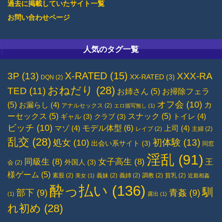
過去に掲載していたサイト一覧
お問い合わせページ
人気のタグ一覧
X-RATED
(15)
3P
(13)
XXX-RA
XX-RATED
(3)
DQN
(2)
おねだり
(28)
TED
(11)
お姉さん
(5)
お掃除フェラ
オフ会
(10)
(5)
カ
お漏らし
(4)
アナルセックス
(2)
エロ描写無し
(1)
ーセックス
(5)
スナック
(5)
トイレ
(4)
ギャル
(3)
クラブ
(3)
ビッチ
(10)
モデル体型
(6)
マゾ
(4)
上司
(4)
レイプ
(2)
主婦
(2)
乱交
(28)
初体験
(13)
処女
(10)
出会い系サイト
(3)
同窓
淫乱
(91)
同級生
(8)
女子高生
(8)
王
外国人
(3)
会
(2)
様ゲーム
(5)
素股
(2)
義妹
(2)
義姉
(2)
調教
(2)
貧乳
(2)
美女
(1)
近親相姦
酔っ払い
(136)
馴
部下
(9)
青姦
(9)
(1)
露出
(1)
れ初め
(28)