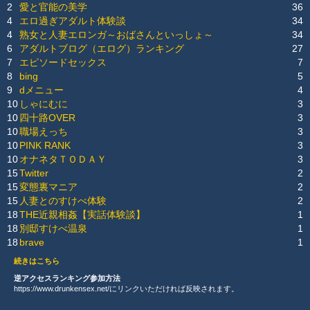
2
愛と官能の美学
36
4
エロ過ぎアダルト体験談
34
4
熟女と人妻エロンガ～おばさんといっしょ～
34
6
アダルトブログ（エログ）ランキング
27
7
エピソードセックス
7
8
bing
5
9
dメニュー
4
10
しゃにむに
3
10
四十路OVER
3
10
職場えっち
3
10
PINK RANK
3
10
オナネタＴＯＤＡＹ
3
15
Twitter
2
15
変態裏マニア
2
15
人妻とのすけべ体験
2
18
THE近親相姦【実話体験談】
1
18
別邸すけべ温泉
1
18
brave
1
続きはこちら
逆アクセスランキング参加方法
https://www.drunkensex.net/にリンクいただければ反映されます。