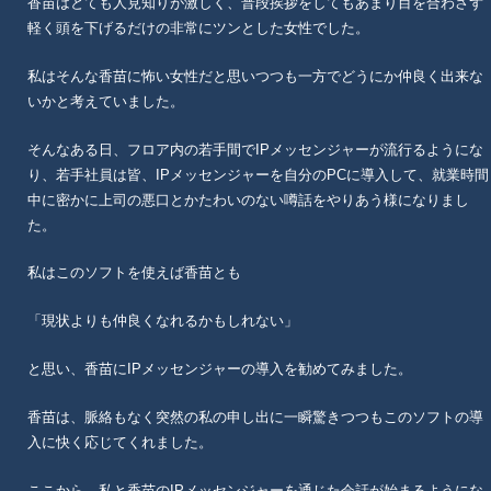
香苗はとても人見知りが激しく、普段挨拶をしてもあまり目を合わさず
軽く頭を下げるだけの非常にツンとした女性でした。
私はそんな香苗に怖い女性だと思いつつも一方でどうにか仲良く出来な
いかと考えていました。
そんなある日、フロア内の若手間でIPメッセンジャーが流行るようにな
り、若手社員は皆、IPメッセンジャーを自分のPCに導入して、就業時間
中に密かに上司の悪口とかたわいのない噂話をやりあう様になりまし
た。
私はこのソフトを使えば香苗とも
「現状よりも仲良くなれるかもしれない」
と思い、香苗にIPメッセンジャーの導入を勧めてみました。
香苗は、脈絡もなく突然の私の申し出に一瞬驚きつつもこのソフトの導
入に快く応じてくれました。
ここから、私と香苗のIPメッセンジャーを通じた会話が始まるようにな