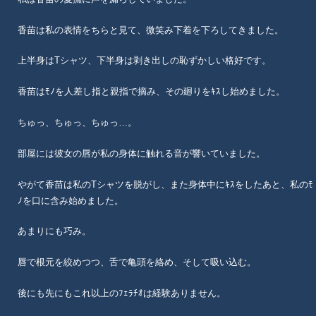
香苗は私の表情をちらと見て、微笑み下着を下ろしてきました。
上半身はTシャツ、下半身は剥き出しの恥ずかしい格好です。
香苗はﾓﾉを人差し指と親指で摘み、その廻りをｷｽし始めました。
ちゅっ、ちゅっ、ちゅっ…。
部屋には彼女の唇が私の身体に触れる音が響いていました。
やがて香苗は私のTシャツを脱がし、また身体中にｷｽをしたあと、私のﾓ
ﾉを口に含み始めました。
あまりにも巧み。
唇で根元を絞めつつ、舌で亀頭を絡め、そして吸い込む。
後にも先にもこれ以上のﾌｪﾗﾁｵは経験ありません。