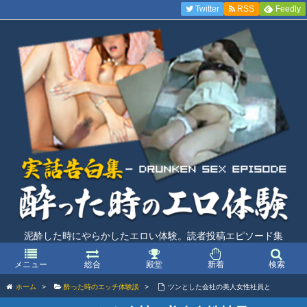
Twitter
RSS
Feedly
泥酔した時にやらかしたエロい体験。読者投稿エピソード集
メニュー
総合
殿堂
新着
検索
ホーム
>
酔った時のエッチ体験談
>
ツンとした会社の美人女性社員と