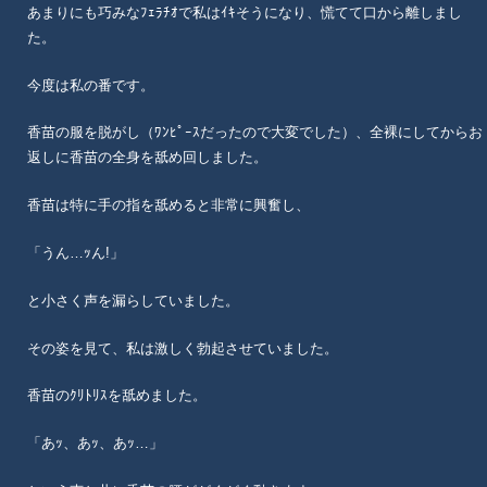
あまりにも巧みなﾌｪﾗﾁｵで私はｲｷそうになり、慌てて口から離しまし
た。
今度は私の番です。
香苗の服を脱がし（ﾜﾝﾋﾟｰｽだったので大変でした）、全裸にしてからお
返しに香苗の全身を舐め回しました。
香苗は特に手の指を舐めると非常に興奮し、
「うん…ｯん!」
と小さく声を漏らしていました。
その姿を見て、私は激しく勃起させていました。
香苗のｸﾘﾄﾘｽを舐めました。
「あｯ、あｯ、あｯ…」