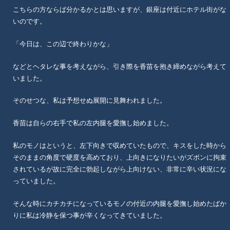
こちらの方ならば分かるかとは思いますが、銀座は付近にホテル街がな
いのです。
「今日は、この辺で終わりかな」
などとヘタレな事を考えながら、引き際を香苗を抱き締めながら考えて
いました。
そのせつな、私は予想せぬ展開に見舞われました。
香苗は自らの右手で私の左内腿を愛撫し始めました。
私のモノはというと、左下向きで収めていたもので、キスをした時から
そのままの角度で硬度を高めており、上向きになりたいがズボンに拘束
されているが故に完全に勃起しながら上向けない、非常に辛い状況にな
っていました。
そんな時にカチカチになっているモノの付近の内腿を愛撫し始めたばか
りに私は冷静を保つ事が辛くなってきていました。