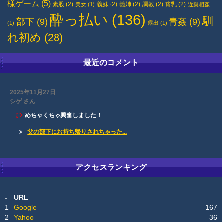
様ゲーム
(5)
素股
(2)
義妹
(2)
義姉
(2)
調教
(2)
貧乳
(2)
美女
(1)
近親相姦
酔っ払い
(136)
馴
部下
(9)
青姦
(9)
(1)
露出
(1)
れ初め
(28)
最近のコメント
2025年11月27日
シゲ さん
めちゃくちゃ興奮しました！
父の部下にお持ち帰りされちゃった...
アクセスランキング
-
URL
1
Google
167
2
Yahoo
36