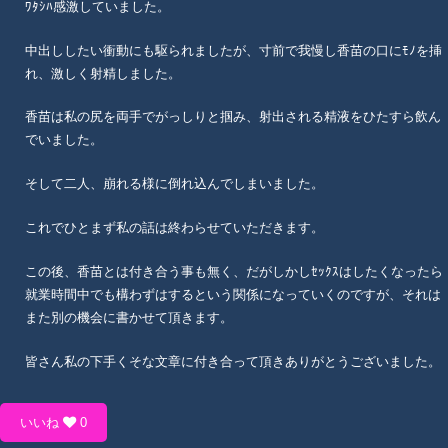
ﾜﾀｼﾊ感激していました。
中出ししたい衝動にも駆られましたが、寸前で我慢し香苗の口にﾓﾉを挿
れ、激しく射精しました。
香苗は私の尻を両手でがっしりと掴み、射出される精液をひたすら飲ん
でいました。
そして二人、崩れる様に倒れ込んでしまいました。
これでひとまず私の話は終わらせていただきます。
この後、香苗とは付き合う事も無く、だがしかしｾｯｸｽはしたくなったら
就業時間中でも構わずはするという関係になっていくのですが、それは
また別の機会に書かせて頂きます。
皆さん私の下手くそな文章に付き合って頂きありがとうございました。
いいね
0