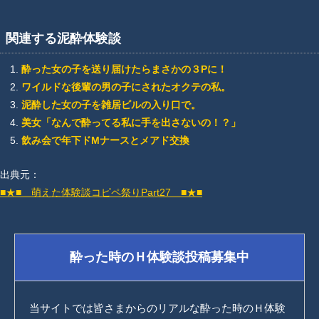
関連する泥酔体験談
酔った女の子を送り届けたらまさかの３Pに！
ワイルドな後輩の男の子にされたオクテの私。
泥酔した女の子を雑居ビルの入り口で。
美女「なんで酔ってる私に手を出さないの！？」
飲み会で年下ドMナースとメアド交換
出典元：
■★■ 萌えた体験談コピペ祭りPart27 ■★■
酔った時のＨ体験談投稿募集中
当サイトでは皆さまからのリアルな酔った時のＨ体験