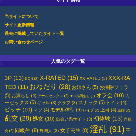
当サイトについて
サイト更新情報
過去に掲載していたサイト一覧
お問い合わせページ
人気のタグ一覧
X-RATED
(15)
3P
(13)
XXX-RA
XX-RATED
(3)
DQN
(2)
おねだり
(28)
TED
(11)
お姉さん
(5)
お掃除フェラ
オフ会
(10)
(5)
カ
お漏らし
(4)
アナルセックス
(2)
エロ描写無し
(1)
ーセックス
(5)
スナック
(5)
トイレ
(4)
ギャル
(3)
クラブ
(3)
ビッチ
(10)
モデル体型
(6)
マゾ
(4)
上司
(4)
レイプ
(2)
主婦
(2)
乱交
(28)
初体験
(13)
処女
(10)
出会い系サイト
(3)
同窓
淫乱
(91)
同級生
(8)
女子高生
(8)
王
外国人
(3)
会
(2)